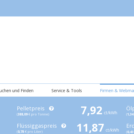
uchen und Finden
Service & Tools
Firmen & Webma
7,92
Pelletpreis
Öl
ct/kWh
(
388,09
€ pro Tonne)
(
1,34
11,87
Flüssiggaspreis
Er
ct/kWh
(
0,78
€ pro Liter)
(
0,43