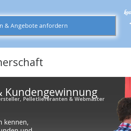
hen & Angebote anfordern
nerschaft
& Kundengewinnung
ersteller, Pelletlieferanten & Webmaster
n kennen,
Kunden und