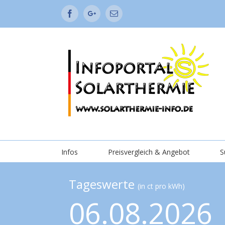
Facebook
Google+
Email
Infos
Preisvergleich & Angebot
S
Tageswerte
(in ct pro kWh)
06.08.2026