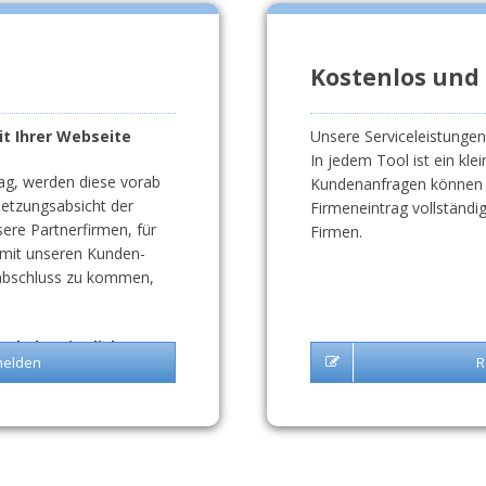
Kostenlos und
 Ihrer Webseite
Unsere Serviceleistungen 
In jedem Tool ist ein kle
ag, werden diese vorab
Kundenanfragen können wi
setzungsabsicht der
Firmeneintrag vollständi
sere Partnerfirmen, für
Firmen.
 mit unseren Kunden-
sabschluss zu kommen,
nd ohne jegliche
melden
R