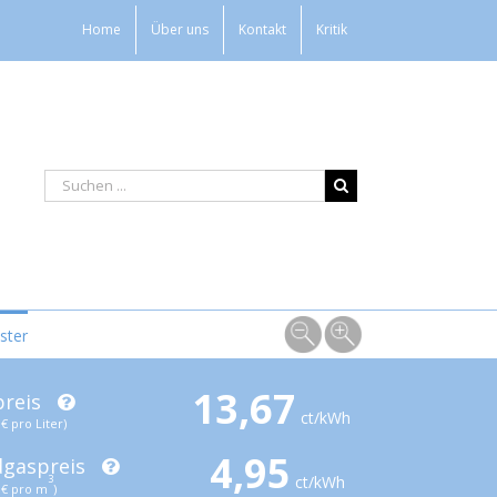
Home
Über uns
Kontakt
Kritik
ster
13,67
preis
ct/kWh
€ pro Liter)
4,95
dgaspreis
ct/kWh
3
€ pro m
)