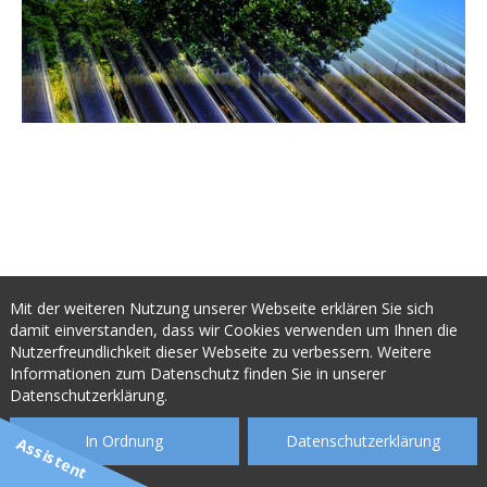
Mit der weiteren Nutzung unserer Webseite erklären Sie sich
damit einverstanden, dass wir Cookies verwenden um Ihnen die
Kollektorentypen
Nutzerfreundlichkeit dieser Webseite zu verbessern. Weitere
Informationen zum Datenschutz finden Sie in unserer
Datenschutzerklärung.
Es gibt einige Kollektortypen, jedoch haben sich 2 im Speziellen
In Ordnung
Datenschutzerklärung
Assistent
durchgesetzt. Zum einen die Flachkollektoren und zum
anderen die
Vakuumröhrenkollektoren
. Beide möchten wir