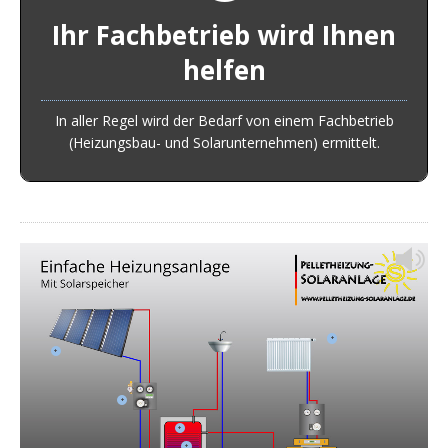
In einem Vor-Ort-Termin wird der Heizungsfachmann die
Ihr Fachbetrieb wird Ihnen
Gegebenheiten aufnehmen und den Bedarf
helfen
ermitteln.Um Solar-Fachbetriebe in Ihrer Nähe zu finden
klicken Sie auf:
In aller Regel wird der Bedarf von einem Fachbetrieb
Fachbetriebe finden
(Heizungsbau- und Solarunternehmen) ermittelt.
+
+
+
+
+