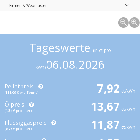
Firmen & Webmaster
Tageswerte
(in ct pro
06.08.2026
kWh)
7,92
Pelletpreis
ct/kWh
(
388,09
€ pro Tonne)
13,67
Ölpreis
ct/kWh
(
1,34
€ pro Liter)
11,87
Flüssiggaspreis
ct/kWh
(
0,78
€ pro Liter)