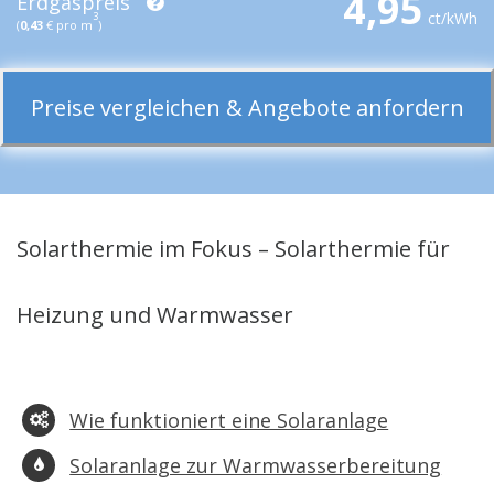
4,95
Erdgaspreis
ct/kWh
3
(
0,43
€ pro m
)
Preise vergleichen & Angebote anfordern
Solarthermie im Fokus – Solarthermie für
Heizung und Warmwasser
Wie funktioniert eine Solaranlage
Solaranlage zur Warmwasserbereitung