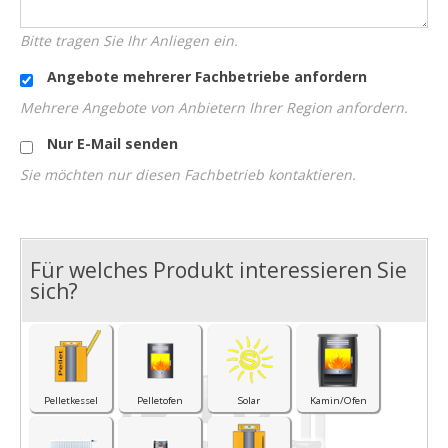
Bitte tragen Sie Ihr Anliegen ein.
Angebote mehrerer Fachbetriebe anfordern
Mehrere Angebote von Anbietern Ihrer Region anfordern.
Nur E-Mail senden
Sie möchten nur diesen Fachbetrieb kontaktieren.
Für welches Produkt interessieren Sie
I
sich?
Pelletkessel
Pelletofen
Solar
Kamin/Ofen