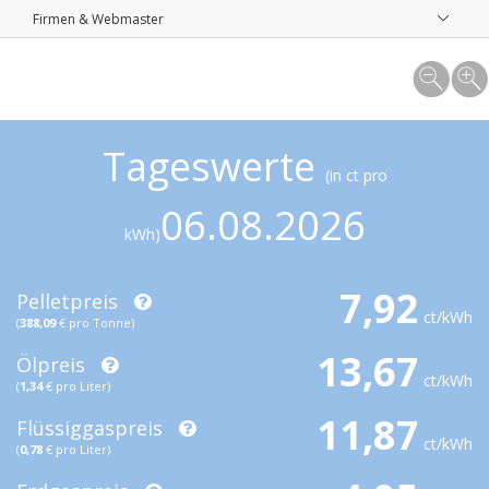
Firmen & Webmaster
Tageswerte
(in ct pro
06.08.2026
kWh)
7,92
Pelletpreis
ct/kWh
(
388,09
€ pro Tonne)
13,67
Ölpreis
ct/kWh
(
1,34
€ pro Liter)
11,87
Flüssiggaspreis
ct/kWh
(
0,78
€ pro Liter)