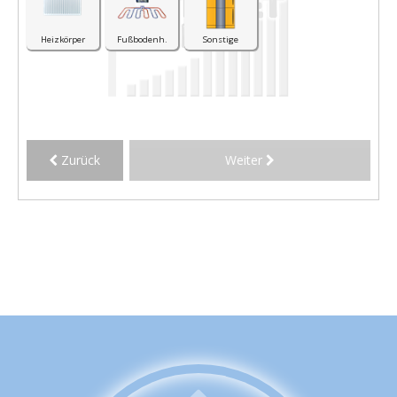
Heizkörper
Fußbodenh.
Sonstige
Zurück
Weiter