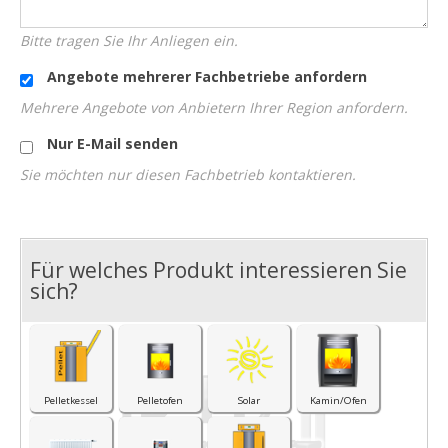
Bitte tragen Sie Ihr Anliegen ein.
Angebote mehrerer Fachbetriebe anfordern
Mehrere Angebote von Anbietern Ihrer Region anfordern.
Nur E-Mail senden
Sie möchten nur diesen Fachbetrieb kontaktieren.
Für welches Produkt interessieren Sie
I
sich?
Pelletkessel
Pelletofen
Solar
Kamin/Ofen