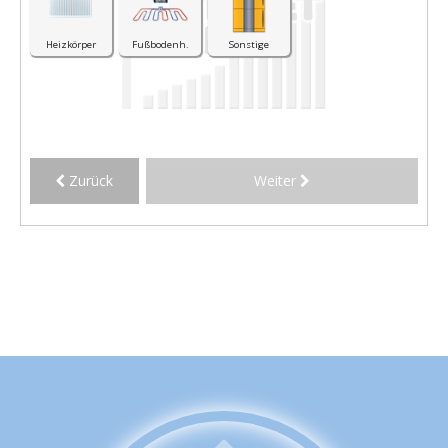
Heizkörper
Fußbodenh.
Sonstige
Zurück
Weiter