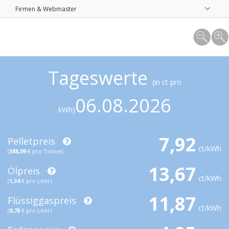
Firmen & Webmaster
Tageswerte
(in ct pro
06.08.2026
kWh)
7,92
Pelletpreis
ct/kWh
(
388,09
€ pro Tonne)
13,67
Ölpreis
ct/kWh
(
1,34
€ pro Liter)
11,87
Flüssiggaspreis
ct/kWh
(
0,78
€ pro Liter)