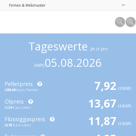
Firmen & Webmaster
Tageswerte
(in ct pro
05.08.2026
kWh)
7,92
Pelletpreis
ct/kWh
(
388,09
€ pro Tonne)
13,67
Ölpreis
ct/kWh
(
1,34
€ pro Liter)
11,87
Flüssiggaspreis
ct/kWh
(
0,78
€ pro Liter)