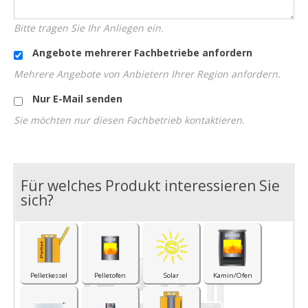
Bitte tragen Sie Ihr Anliegen ein.
Angebote mehrerer Fachbetriebe anfordern
Mehrere Angebote von Anbietern Ihrer Region anfordern.
Nur E-Mail senden
Sie möchten nur diesen Fachbetrieb kontaktieren.
Für welches Produkt interessieren Sie
I
sich?
Pelletkessel
Pelletofen
Solar
Kamin/Ofen