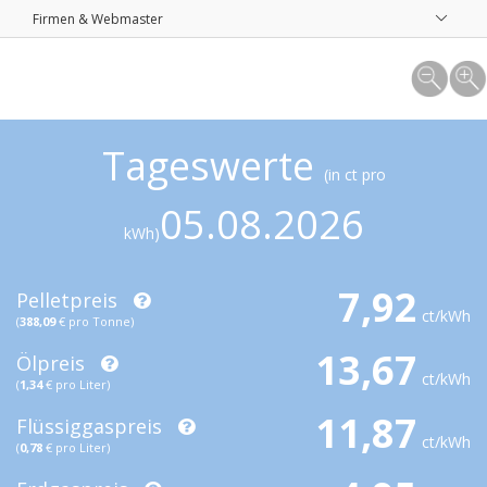
Firmen & Webmaster
Tageswerte
(in ct pro
05.08.2026
kWh)
7,92
Pelletpreis
ct/kWh
(
388,09
€ pro Tonne)
13,67
Ölpreis
ct/kWh
(
1,34
€ pro Liter)
11,87
Flüssiggaspreis
ct/kWh
(
0,78
€ pro Liter)