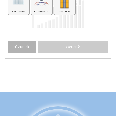
Heizkörper
Fußbodenh.
Sonstige
Zurück
Weiter