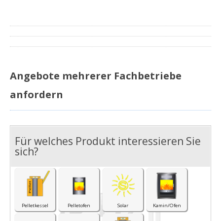
Angebote mehrerer Fachbetriebe
anfordern
Für welches Produkt interessieren Sie
I
sich?
Pelletkessel
Pelletofen
Solar
Kamin/Ofen