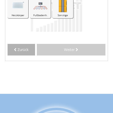
Heizkörper
Fußbodenh.
Sonstige
Zurück
Weiter