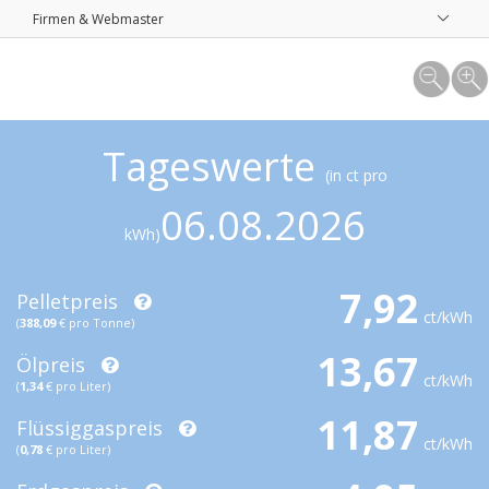
Firmen & Webmaster
Tageswerte
(in ct pro
06.08.2026
kWh)
7,92
Pelletpreis
ct/kWh
(
388,09
€ pro Tonne)
13,67
Ölpreis
ct/kWh
(
1,34
€ pro Liter)
11,87
Flüssiggaspreis
ct/kWh
(
0,78
€ pro Liter)