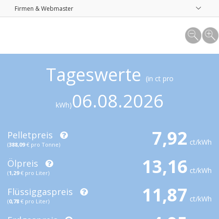
Firmen & Webmaster
Tageswerte
(in ct pro
06.08.2026
kWh)
7,92
Pelletpreis
ct/kWh
(
388,09
€ pro Tonne)
13,16
Ölpreis
ct/kWh
(
1,29
€ pro Liter)
11,87
Flüssiggaspreis
ct/kWh
(
0,78
€ pro Liter)