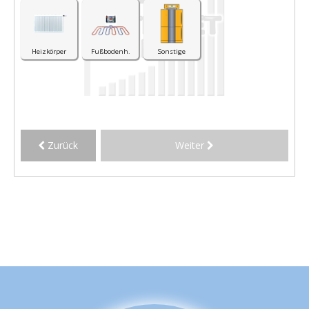
Heizkörper
Fußbodenh.
Sonstige
Zurück
Weiter