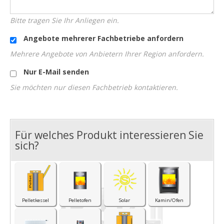
Bitte tragen Sie Ihr Anliegen ein.
Angebote mehrerer Fachbetriebe anfordern
Mehrere Angebote von Anbietern Ihrer Region anfordern.
Nur E-Mail senden
Sie möchten nur diesen Fachbetrieb kontaktieren.
Für welches Produkt interessieren Sie
I
sich?
Pelletkessel
Pelletofen
Solar
Kamin/Ofen