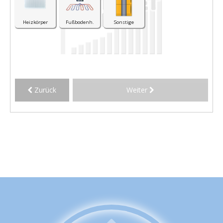
Heizkörper
Fußbodenh.
Sonstige
Zurück
Weiter