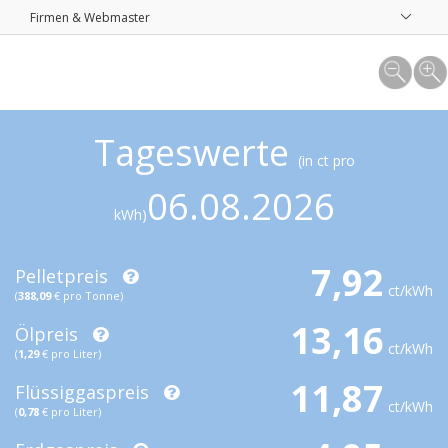
Firmen & Webmaster
Tageswerte
(in ct pro
06.08.2026
kWh)
7,92
Pelletpreis
ct/kWh
(
388,09
€ pro Tonne)
13,16
Ölpreis
ct/kWh
(
1,29
€ pro Liter)
11,87
Flüssiggaspreis
ct/kWh
(
0,78
€ pro Liter)