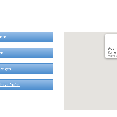
dern
Adam
en
Kohlen
28217
zeigen
bs aufrufen