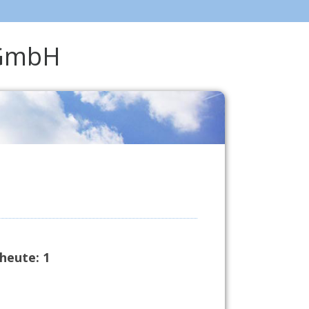
 GmbH
heute:
1