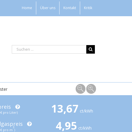
Home
Über uns
Kontakt
Kritik
ster
13,67
preis
ct/kWh
€ pro Liter)
4,95
dgaspreis
ct/kWh
3
€ pro m
)