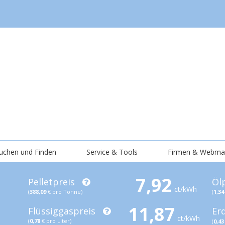
uchen und Finden
Service & Tools
Firmen & Webma
7,92
Pelletpreis
Öl
ct/kWh
(
388,09
€ pro Tonne)
(
1,34
11,87
Flüssiggaspreis
Er
ct/kWh
(
0,78
€ pro Liter)
(
0,43