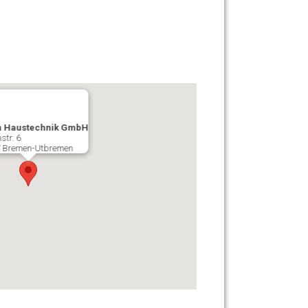
 Haustechnik GmbH
str. 6
 Bremen-Utbremen