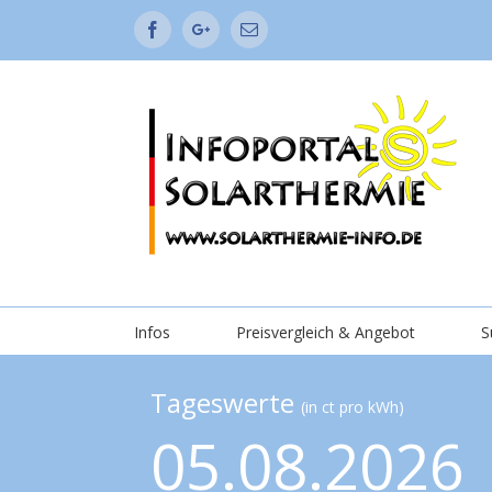
Facebook
Google+
Email
Infos
Preisvergleich & Angebot
S
Tageswerte
(in ct pro kWh)
05.08.2026