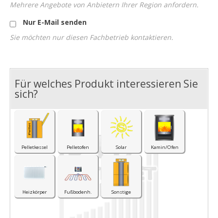
Mehrere Angebote von Anbietern Ihrer Region anfordern.
Nur E-Mail senden
Sie möchten nur diesen Fachbetrieb kontaktieren.
Für welches Produkt interessieren Sie
I
sich?
Pelletkessel
Pelletofen
Solar
Kamin/Ofen
Heizkörper
Fußbodenh.
Sonstige