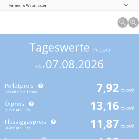
Firmen & Webmaster
Tageswerte
(in ct pro
07.08.2026
kWh)
7,92
Pelletpreis
ct/kWh
(
388,09
€ pro Tonne)
13,16
Ölpreis
ct/kWh
(
1,29
€ pro Liter)
11,87
Flüssiggaspreis
ct/kWh
(
0,78
€ pro Liter)