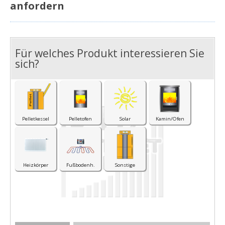
anfordern
Für welches Produkt interessieren Sie
I
sich?
Pelletkessel
Pelletofen
Solar
Kamin/Ofen
Heizkörper
Fußbodenh.
Sonstige