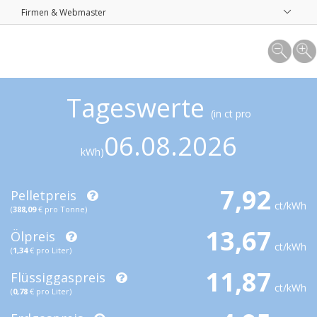
Firmen & Webmaster
Tageswerte
(in ct pro
06.08.2026
kWh)
7,92
Pelletpreis
ct/kWh
(
388,09
€ pro Tonne)
13,67
Ölpreis
ct/kWh
(
1,34
€ pro Liter)
11,87
Flüssiggaspreis
ct/kWh
(
0,78
€ pro Liter)