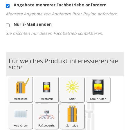
Angebote mehrerer Fachbetriebe anfordern
Mehrere Angebote von Anbietern Ihrer Region anfordern.
Nur E-Mail senden
Sie möchten nur diesen Fachbetrieb kontaktieren.
Für welches Produkt interessieren Sie
I
sich?
Pelletkessel
Pelletofen
Solar
Kamin/Ofen
Heizkörper
Fußbodenh.
Sonstige