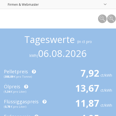
Firmen & Webmaster
Tageswerte
(in ct pro
06.08.2026
kWh)
7,92
Pelletpreis
ct/kWh
(
388,09
€ pro Tonne)
13,67
Ölpreis
ct/kWh
(
1,34
€ pro Liter)
11,87
Flüssiggaspreis
ct/kWh
(
0,78
€ pro Liter)