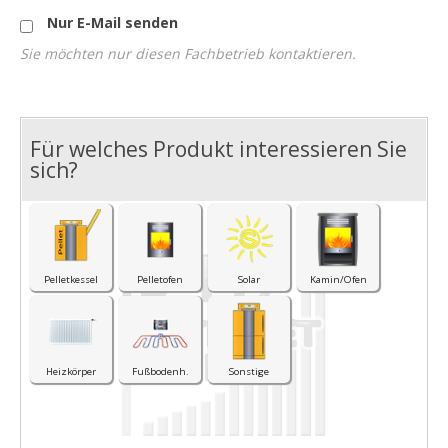
Nur E-Mail senden
Sie möchten nur diesen Fachbetrieb kontaktieren.
Für welches Produkt interessieren Sie
I
sich?
Pelletkessel
Pelletofen
Solar
Kamin/Ofen
Heizkörper
Fußbodenh.
Sonstige