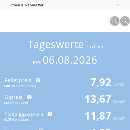
Firmen & Webmaster
Tageswerte
(in ct pro
06.08.2026
kWh)
7,92
Pelletpreis
ct/kWh
(
388,09
€ pro Tonne)
13,67
Ölpreis
ct/kWh
(
1,34
€ pro Liter)
11,87
Flüssiggaspreis
ct/kWh
(
0,78
€ pro Liter)