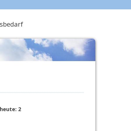
sbedarf
heute:
2