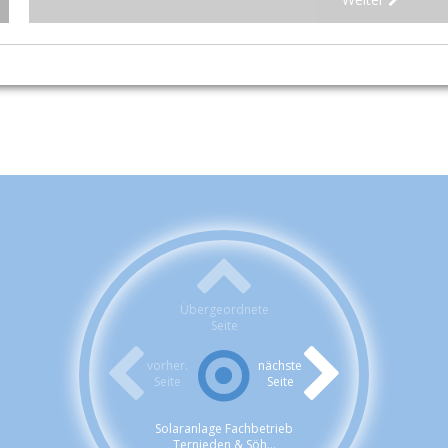
Übergeordnete
Seite
vorher.
nächste
Seite
Seite
Solaranlage Fachbetrieb
Ternieden & Söh...