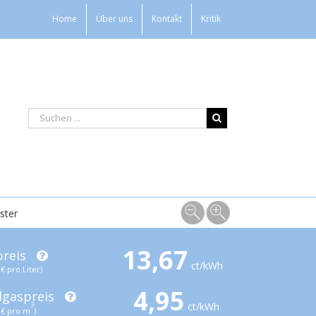
Home
Über uns
Kontakt
Kritik
ster
13,67
preis
ct/kWh
€ pro Liter)
4,95
dgaspreis
ct/kWh
3
€ pro m
)