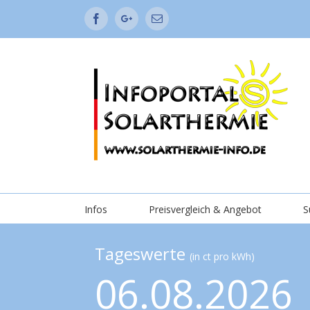
Facebook
Google+
Email
Infos
Preisvergleich & Angebot
S
Tageswerte
(in ct pro kWh)
06.08.2026