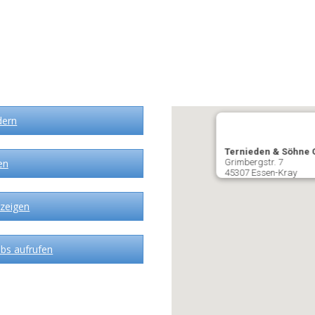
dern
Ternieden & Söhne 
en
Grimbergstr. 7
45307 Essen-Kray
zeigen
bs aufrufen