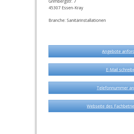
Grimbergstr. 7
45307 Essen-Kray
Branche: Sanitärinstallationen
Angebote anfor
E-Mail schreib
Telefonnummer an
Webseite des Fachbetrie