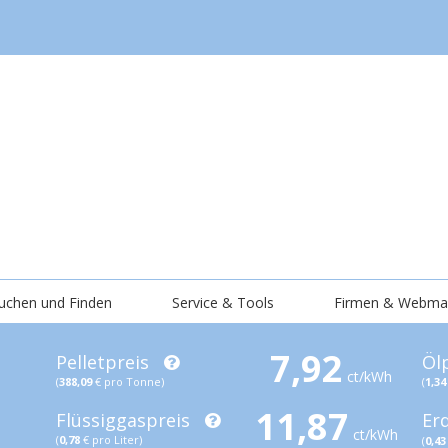
uchen und Finden
Service & Tools
Firmen & Webma
7,92
Pelletpreis
Öl
ct/kWh
(
388,09
€ pro Tonne)
(
1,34
11,87
Flüssiggaspreis
Er
ct/kWh
(
0,78
€ pro Liter)
(
0,43