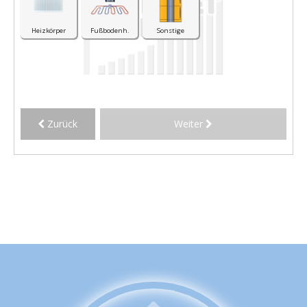
Heizkörper
Fußbodenh.
Sonstige
Zurück
Weiter