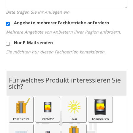
Bitte tragen Sie Ihr Anliegen ein.
Angebote mehrerer Fachbetriebe anfordern
Mehrere Angebote von Anbietern Ihrer Region anfordern.
Nur E-Mail senden
Sie möchten nur diesen Fachbetrieb kontaktieren.
Für welches Produkt interessieren Sie
I
sich?
Pelletkessel
Pelletofen
Solar
Kamin/Ofen