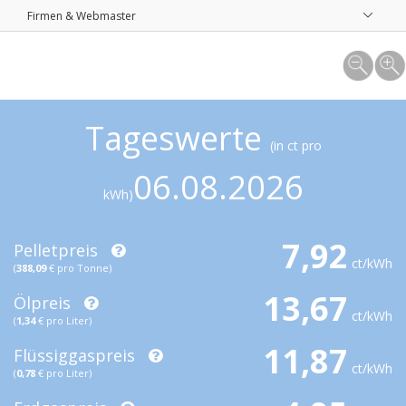
Firmen & Webmaster
Tageswerte
(in ct pro
06.08.2026
kWh)
7,92
Pelletpreis
ct/kWh
(
388,09
€ pro Tonne)
13,67
Ölpreis
ct/kWh
(
1,34
€ pro Liter)
11,87
Flüssiggaspreis
ct/kWh
(
0,78
€ pro Liter)