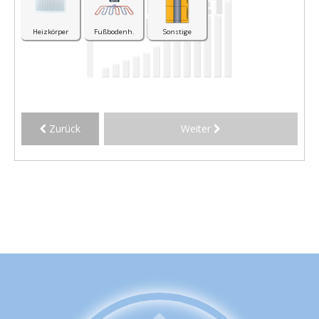
Heizkörper
Fußbodenh.
Sonstige
Zurück
Weiter