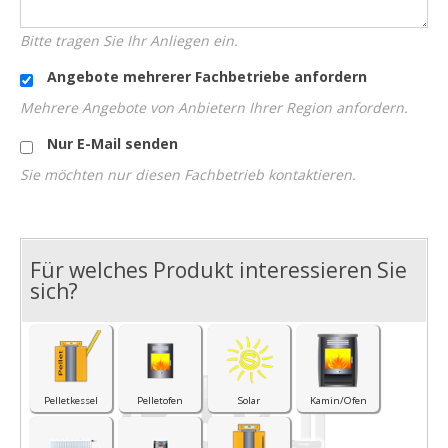
Bitte tragen Sie Ihr Anliegen ein.
Angebote mehrerer Fachbetriebe anfordern
Mehrere Angebote von Anbietern Ihrer Region anfordern.
Nur E-Mail senden
Sie möchten nur diesen Fachbetrieb kontaktieren.
Für welches Produkt interessieren Sie
I
sich?
Pelletkessel
Pelletofen
Solar
Kamin/Ofen