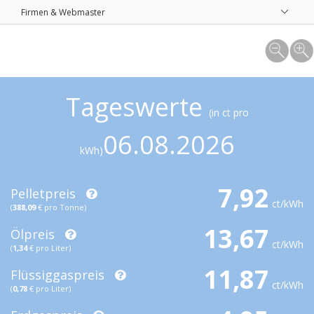
Firmen & Webmaster
Tageswerte
(in ct pro
06.08.2026
kWh)
7,92
Pelletpreis
ct/kWh
(
388,09
€ pro Tonne)
13,67
Ölpreis
ct/kWh
(
1,34
€ pro Liter)
11,87
Flüssiggaspreis
ct/kWh
(
0,78
€ pro Liter)