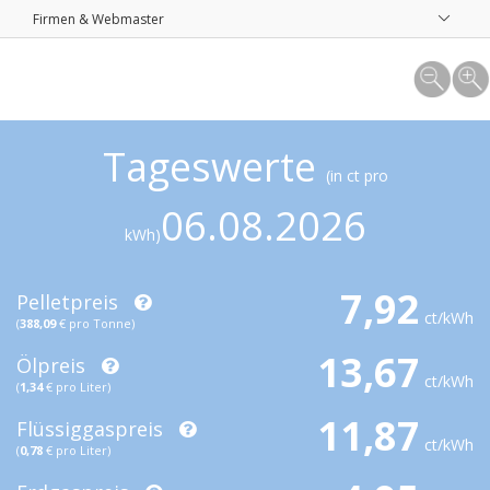
Firmen & Webmaster
Tageswerte
(in ct pro
06.08.2026
kWh)
7,92
Pelletpreis
ct/kWh
(
388,09
€ pro Tonne)
13,67
Ölpreis
ct/kWh
(
1,34
€ pro Liter)
11,87
Flüssiggaspreis
ct/kWh
(
0,78
€ pro Liter)