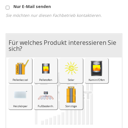
Nur E-Mail senden
Sie möchten nur diesen Fachbetrieb kontaktieren.
Für welches Produkt interessieren Sie
I
sich?
Pelletkessel
Pelletofen
Solar
Kamin/Ofen
Heizkörper
Fußbodenh.
Sonstige