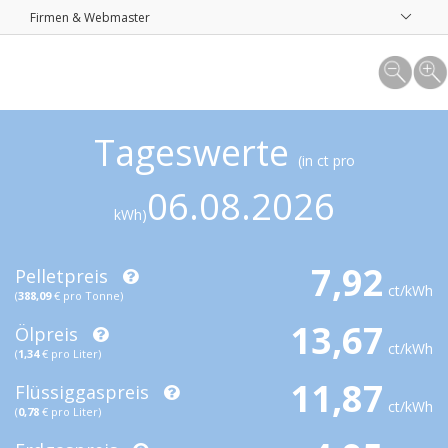
Firmen & Webmaster
Tageswerte
(in ct pro
06.08.2026
kWh)
7,92
Pelletpreis
ct/kWh
(
388,09
€ pro Tonne)
13,67
Ölpreis
ct/kWh
(
1,34
€ pro Liter)
11,87
Flüssiggaspreis
ct/kWh
(
0,78
€ pro Liter)