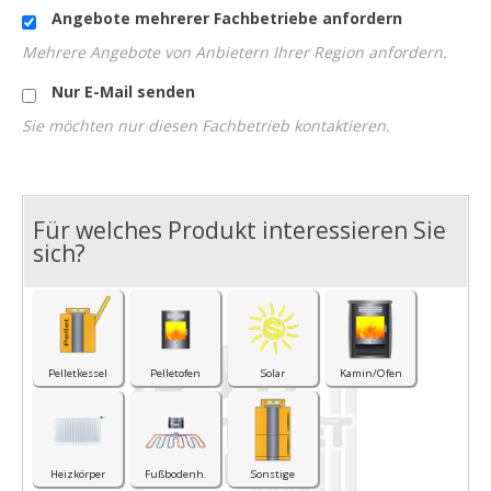
Angebote mehrerer Fachbetriebe anfordern
Mehrere Angebote von Anbietern Ihrer Region anfordern.
Nur E-Mail senden
Sie möchten nur diesen Fachbetrieb kontaktieren.
Für welches Produkt interessieren Sie
I
sich?
Pelletkessel
Pelletofen
Solar
Kamin/Ofen
Heizkörper
Fußbodenh.
Sonstige