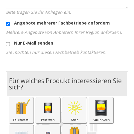
Bitte tragen Sie Ihr Anliegen ein.
Angebote mehrerer Fachbetriebe anfordern
Mehrere Angebote von Anbietern Ihrer Region anfordern.
Nur E-Mail senden
Sie möchten nur diesen Fachbetrieb kontaktieren.
Für welches Produkt interessieren Sie
I
sich?
Pelletkessel
Pelletofen
Solar
Kamin/Ofen