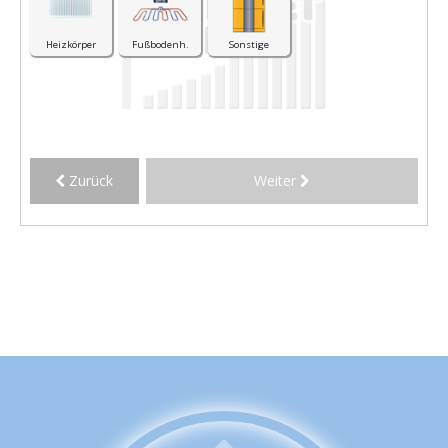
Heizkörper
Fußbodenh.
Sonstige
Zurück
Weiter