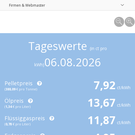
Firmen & Webmaster
Tageswerte
(in ct pro
06.08.2026
kWh)
7,92
Pelletpreis
ct/kWh
(
388,09
€ pro Tonne)
13,67
Ölpreis
ct/kWh
(
1,34
€ pro Liter)
11,87
Flüssiggaspreis
ct/kWh
(
0,78
€ pro Liter)