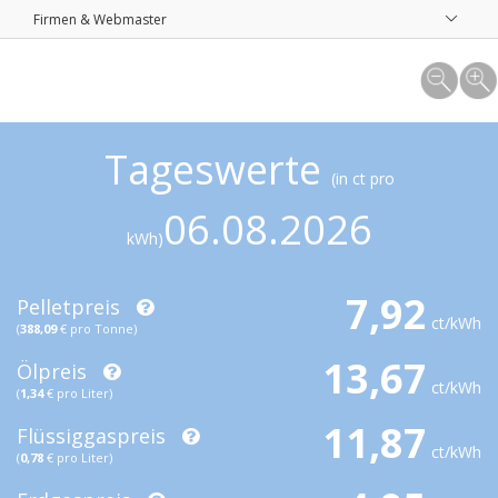
Firmen & Webmaster
Tageswerte
(in ct pro
06.08.2026
kWh)
7,92
Pelletpreis
ct/kWh
(
388,09
€ pro Tonne)
13,67
Ölpreis
ct/kWh
(
1,34
€ pro Liter)
11,87
Flüssiggaspreis
ct/kWh
(
0,78
€ pro Liter)