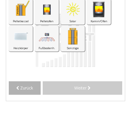
Pelletkessel
Pelletofen
Solar
Kamin/Ofen
Heizkörper
Fußbodenh.
Sonstige
Zurück
Weiter