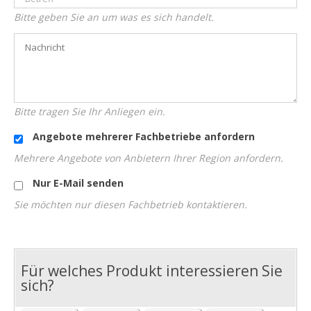
Bitte geben Sie an um was es sich handelt.
Bitte tragen Sie Ihr Anliegen ein.
Angebote mehrerer Fachbetriebe anfordern
Mehrere Angebote von Anbietern Ihrer Region anfordern.
Nur E-Mail senden
Sie möchten nur diesen Fachbetrieb kontaktieren.
Für welches Produkt interessieren Sie
I
sich?