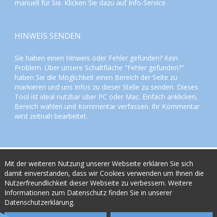
manuell für Sie. Klicken Sie dazu auf
Info-Service
.
HINWEIS SENDEN
Sie haben einen Hinweis oder Fehler gefunden? Kein
Problem. Über unsere Schaltfläche "Fehler gefunden?"
haben Sie die Möglichkeit einen Bereich der Seite zu
markieren und uns Infos zu dieser Stelle zu senden. Dieses
Tool ist ideal nutzbar über PC oder Mac. Einfach anklicken,
Bereich wählen und Kommentar verfassen. Ihr Kommentar
wird zeitnah bearbeitet.
Mit der weiteren Nutzung unserer Webseite erklären Sie sich
damit einverstanden, dass wir Cookies verwenden um Ihnen die
powerd by:
Nutzerfreundlichkeit dieser Webseite zu verbessern. Weitere
Informationen zum Datenschutz finden Sie in unserer
© 2015
Solarthermie Info
Datenschutzerklärung.
Impressum
|
Datenschutz