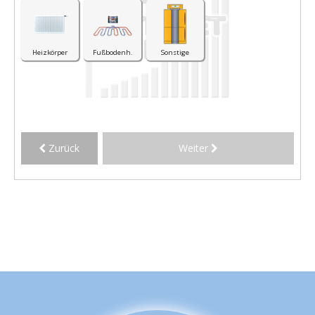
Heizkörper
Fußbodenh.
Sonstige
Zurück
Weiter