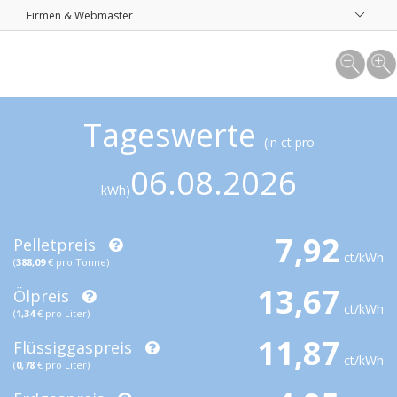
Firmen & Webmaster
Tageswerte
(in ct pro
06.08.2026
kWh)
7,92
Pelletpreis
ct/kWh
(
388,09
€ pro Tonne)
13,67
Ölpreis
ct/kWh
(
1,34
€ pro Liter)
11,87
Flüssiggaspreis
ct/kWh
(
0,78
€ pro Liter)