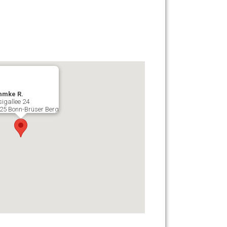
hmke R.
sigallee 24
25 Bonn-Brüser Berg