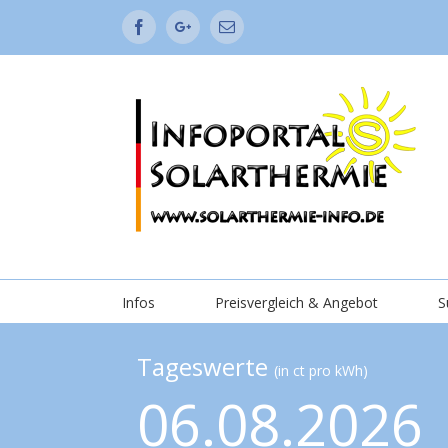
Facebook
Google+
Email
Infos
Preisvergleich & Angebot
S
Tageswerte
(in ct pro kWh)
06.08.2026