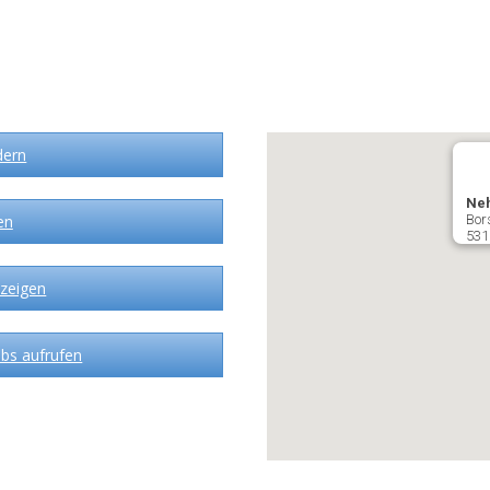
dern
Ne
en
Bor
531
zeigen
bs aufrufen