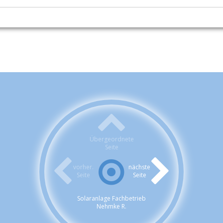
Übergeordnete
Seite
vorher.
nächste
Seite
Seite
Solaranlage Fachbetrieb
Nehmke R.