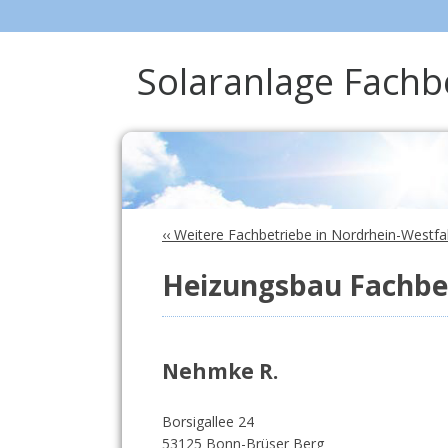
Solaranlage Fachb
‹‹ Weitere Fachbetriebe in Nordrhein-Westfa
Heizungsbau Fachbet
Nehmke R.
Borsigallee 24
53125 Bonn-Brüser Berg