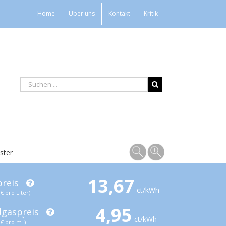
Home
Über uns
Kontakt
Kritik
ster
13,67
preis
ct/kWh
€ pro Liter)
4,95
dgaspreis
ct/kWh
3
€ pro m
)