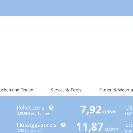
uchen und Finden
Service & Tools
Firmen & Webma
7,92
Pelletpreis
Öl
ct/kWh
(
388,09
€ pro Tonne)
(
1,34
11,87
Flüssiggaspreis
Er
ct/kWh
(
0,78
€ pro Liter)
(
0,43