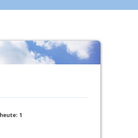
heute:
1