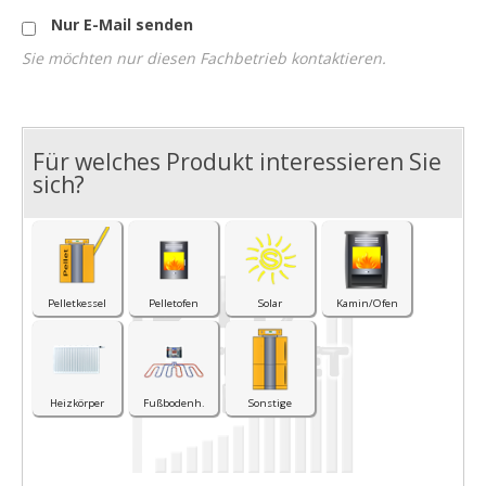
Nur E-Mail senden
Sie möchten nur diesen Fachbetrieb kontaktieren.
Für welches Produkt interessieren Sie
I
sich?
Pelletkessel
Pelletofen
Solar
Kamin/Ofen
Heizkörper
Fußbodenh.
Sonstige