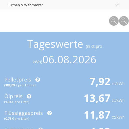
Firmen & Webmaster
Tageswerte
(in ct pro
06.08.2026
kWh)
7,92
Pelletpreis
ct/kWh
(
388,09
€ pro Tonne)
13,67
Ölpreis
ct/kWh
(
1,34
€ pro Liter)
11,87
Flüssiggaspreis
ct/kWh
(
0,78
€ pro Liter)