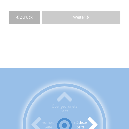
Zurück
Weiter
Übergeordnete
Seite
vorher.
nächste
Seite
Seite