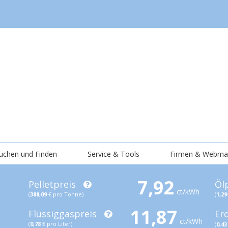
uchen und Finden
Service & Tools
Firmen & Webma
7,92
Pelletpreis
Öl
ct/kWh
(
388,09
€ pro Tonne)
(
1,29
11,87
Flüssiggaspreis
Er
ct/kWh
(
0,78
€ pro Liter)
(
0,43