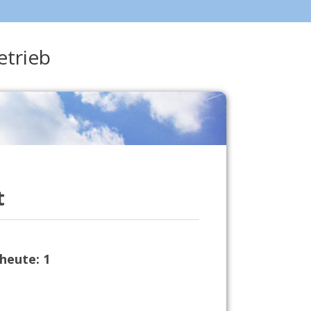
etrieb
t
heute:
1