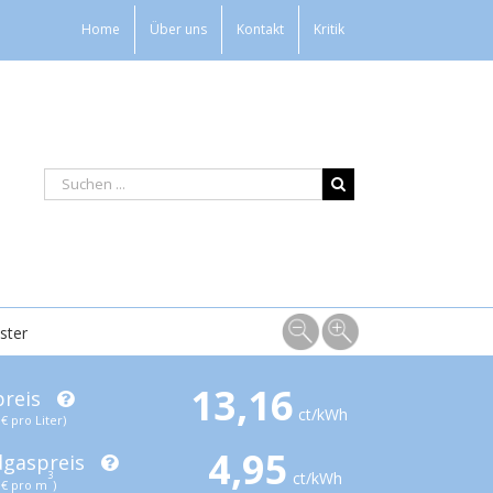
Home
Über uns
Kontakt
Kritik
ster
13,16
preis
ct/kWh
€ pro Liter)
4,95
dgaspreis
ct/kWh
3
€ pro m
)