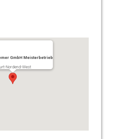
remer GmbH Meisterbetrieb
urt-Nordend-West