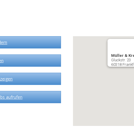
dern
Müller & K
en
Gluckstr. 23
60318 Frankf
zeigen
bs aufrufen