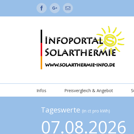
Facebook
Google+
Email
Infos
Preisvergleich & Angebot
S
Tageswerte
(in ct pro kWh)
07.08.2026