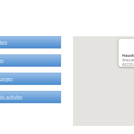
dern
Haust
en
Wasse
63225
zeigen
bs aufrufen