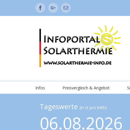
Facebook
Google+
Email
Infos
Preisvergleich & Angebot
S
Tageswerte
(in ct pro kWh)
06.08.2026