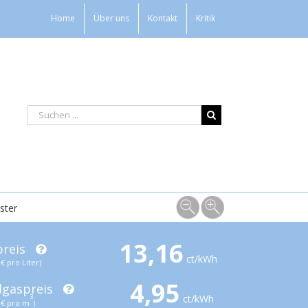
Home
Über uns
Kontakt
Kritik
ster
13,16
preis
ct/kWh
€ pro Liter)
4,95
dgaspreis
ct/kWh
3
€ pro m
)