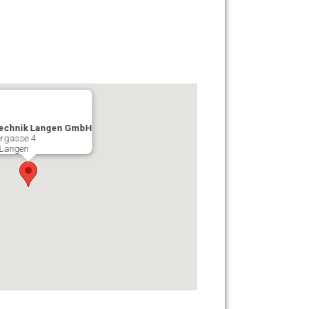
echnik Langen GmbH
rgasse 4
 Langen