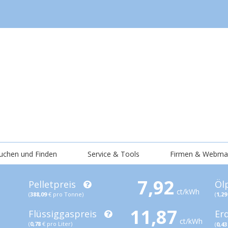
uchen und Finden
Service & Tools
Firmen & Webma
7,92
Pelletpreis
Öl
ct/kWh
(
388,09
€ pro Tonne)
(
1,29
11,87
Flüssiggaspreis
Er
ct/kWh
(
0,78
€ pro Liter)
(
0,43