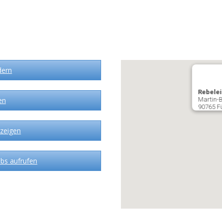
dern
Rebelei
en
Martin-B
90765 F
zeigen
bs aufrufen