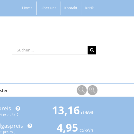
Home
Über uns
Kontakt
Kritik
ster
13,16
preis
ct/kWh
€ pro Liter)
4,95
dgaspreis
ct/kWh
3
€ pro m
)