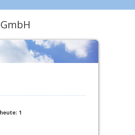
är GmbH
heute:
1