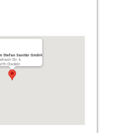
n Stefan Sanitär GmbH
ehaim-Str. 6
ürth-Stadeln