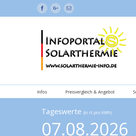
Facebook
Google+
Email
Infos
Preisvergleich & Angebot
S
Tageswerte
(in ct pro kWh)
07.08.2026