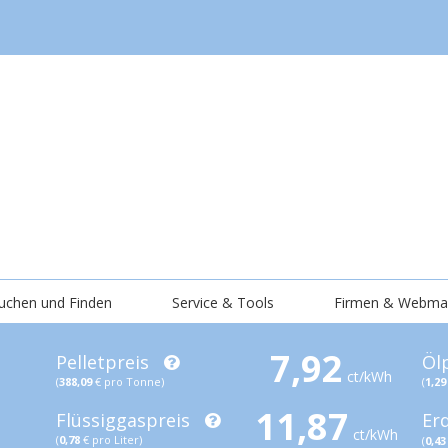
uchen und Finden
Service & Tools
Firmen & Webma
7,92
Pelletpreis
Öl
ct/kWh
(
388,09
€ pro Tonne)
(
1,29
11,87
Flüssiggaspreis
Er
ct/kWh
(
0,78
€ pro Liter)
(
0,43