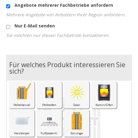
Angebote mehrerer Fachbetriebe anfordern
Mehrere Angebote von Anbietern Ihrer Region anfordern.
Nur E-Mail senden
Sie möchten nur diesen Fachbetrieb kontaktieren.
Für welches Produkt interessieren Sie
I
sich?
Pelletkessel
Pelletofen
Solar
Kamin/Ofen
Heizkörper
Fußbodenh.
Sonstige