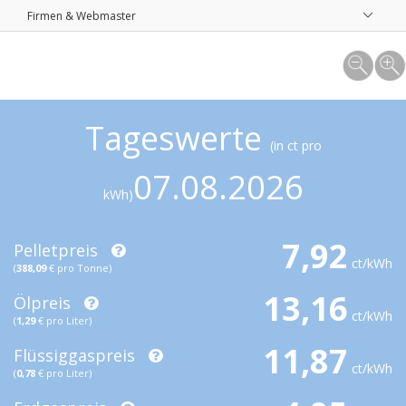
Firmen & Webmaster
Tageswerte
(in ct pro
07.08.2026
kWh)
7,92
Pelletpreis
ct/kWh
(
388,09
€ pro Tonne)
13,16
Ölpreis
ct/kWh
(
1,29
€ pro Liter)
11,87
Flüssiggaspreis
ct/kWh
(
0,78
€ pro Liter)