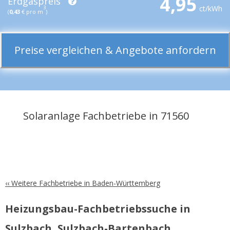
4,95
Erdgaspreis
ct/kWh
3
(
0,43
€ pro m
)
Preise vergleichen & Angebote anfordern
Solaranlage Fachbetriebe in 71560
‹‹ Weitere Fachbetriebe in Baden-Württemberg
Heizungsbau-Fachbetriebssuche in
Sulzbach, Sulzbach-Bartenbach