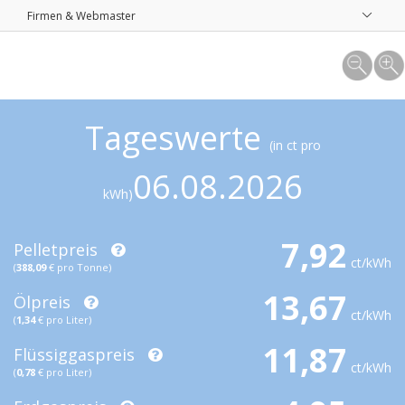
Firmen & Webmaster
Tageswerte
(in ct pro
06.08.2026
kWh)
7,92
Pelletpreis
ct/kWh
(
388,09
€ pro Tonne)
13,67
Ölpreis
ct/kWh
(
1,34
€ pro Liter)
11,87
Flüssiggaspreis
ct/kWh
(
0,78
€ pro Liter)