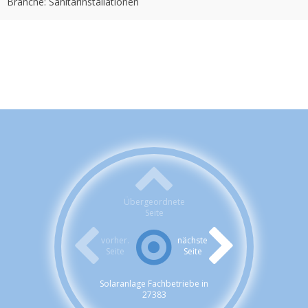
Branche: Sanitärinstallationen
Übergeordnete
Seite
vorher.
nächste
Seite
Seite
Solaranlage Fachbetriebe in
27383