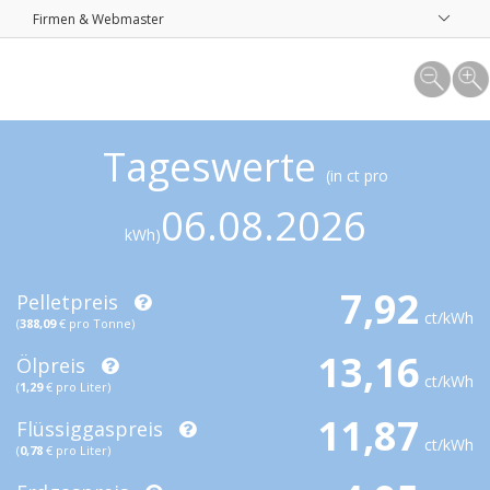
Firmen & Webmaster
Tageswerte
(in ct pro
06.08.2026
kWh)
7,92
Pelletpreis
ct/kWh
(
388,09
€ pro Tonne)
13,16
Ölpreis
ct/kWh
(
1,29
€ pro Liter)
11,87
Flüssiggaspreis
ct/kWh
(
0,78
€ pro Liter)