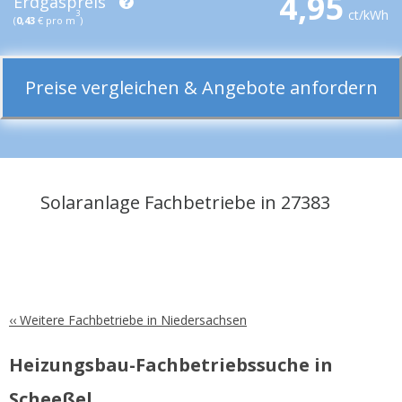
4,95
Erdgaspreis
ct/kWh
3
(
0,43
€ pro m
)
Preise vergleichen & Angebote anfordern
Solaranlage Fachbetriebe in 27383
‹‹ Weitere Fachbetriebe in Niedersachsen
Heizungsbau-Fachbetriebssuche in
Scheeßel