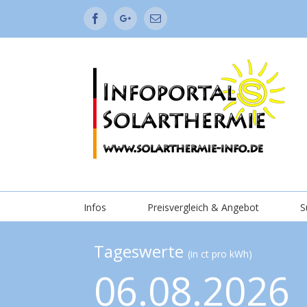
Facebook
Google+
Email
Infos
Preisvergleich & Angebot
S
Tageswerte
(in ct pro kWh)
06.08.2026