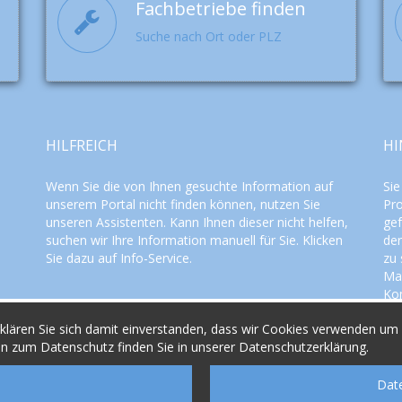
Fachbetriebe finden
Suche nach Ort oder PLZ
HILFREICH
HI
Wenn Sie die von Ihnen gesuchte Information auf
Sie
unserem Portal nicht finden können, nutzen Sie
Pro
unseren
Assistenten
. Kann Ihnen dieser nicht helfen,
gef
suchen wir Ihre Information manuell für Sie. Klicken
der
Sie dazu auf
Info-Service
.
zu 
Mac
Ko
bea
lären Sie sich damit einverstanden, dass wir Cookies verwenden um I
n zum Datenschutz finden Sie in unserer Datenschutzerklärung.
Dat
© 2015
Solarthermie Info