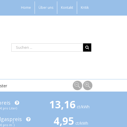
Home
Über uns
Kontakt
Kritik
ster
13,16
preis
ct/kWh
€ pro Liter)
4,95
dgaspreis
ct/kWh
3
€ pro m
)