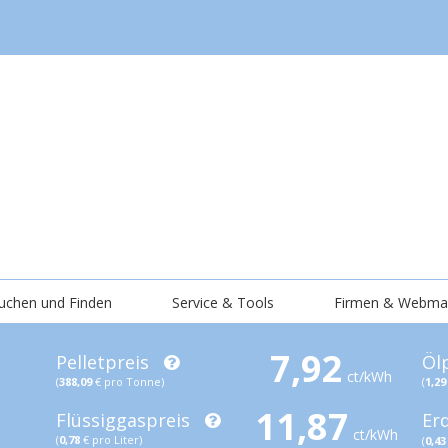
uchen und Finden
Service & Tools
Firmen & Webma
7,92
Pelletpreis
Öl
ct/kWh
(
388,09
€ pro Tonne)
(
1,29
11,87
Flüssiggaspreis
Er
ct/kWh
(
0,78
€ pro Liter)
(
0,43