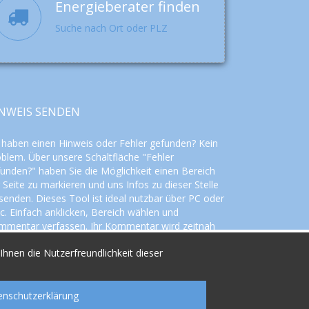
Energieberater finden
Suche nach Ort oder PLZ
NWEIS SENDEN
 haben einen Hinweis oder Fehler gefunden? Kein
blem. Über unsere Schaltfläche "Fehler
unden?" haben Sie die Möglichkeit einen Bereich
 Seite zu markieren und uns Infos zu dieser Stelle
senden. Dieses Tool ist ideal nutzbar über PC oder
. Einfach anklicken, Bereich wählen und
mmentar verfassen. Ihr Kommentar wird zeitnah
rbeitet.
hnen die Nutzerfreundlichkeit dieser
enschutzerklärung
Facebook
Google+
Email