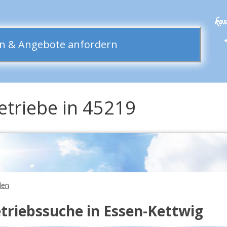
hen & Angebote anfordern
etriebe in 45219
len
riebssuche in Essen-Kettwig